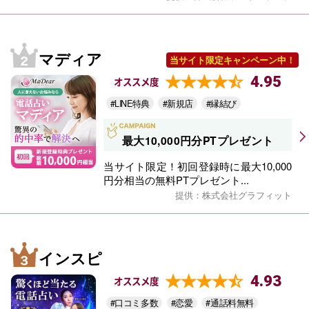
マディア
当サイト限定キャンペーン中！
4.95
オススメ度
#LINE特典
#新規店
#縁結び
最大10,000円分PTプレゼント
当サイト限定！初回登録時に最大10,000
円分相当の無料PTプレゼント...
提供：株式会社グラフィット
インスピ
4.93
オススメ度
#口コミ多数
#恋愛
#通話料無料