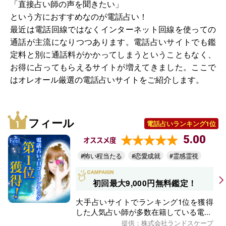
「直接占い師の声を聞きたい」
という方におすすめなのが電話占い！
最近は電話回線ではなくインターネット回線を使っての
通話が主流になりつつあります。電話占いサイトでも鑑
定料と別に通話料がかかってしまうということもなく、
お得に占ってもらえるサイトが増えてきました。ここで
はオレオール厳選の電話占いサイトをご紹介します。
フィール
電話占いランキング1位
5.00
オススメ度
#怖い程当たる
#恋愛成就
#霊感霊視
初回最大9,000円無料鑑定！
大手占いサイトでランキング1位を獲得
した人気占い師が多数在籍している電...
提供：株式会社ランドスケープ