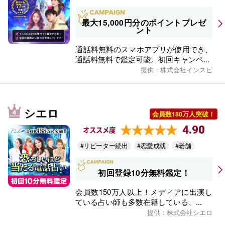
最大15,000円分のポイントプレゼ
ント
通話料無料のスマホアプリが使用でき、
通話料無料で鑑定可能。初回キャンペ...
提供：株式会社インスピ
シエロ
会員数180万人突破！
4.90
オススメ度
#リピーター続出
#恋愛成就
#老舗
初回登録10分無料鑑定！
会員数150万人以上！メディアに出演し
ている占い師も多数在籍している、...
提供：株式会社シエロ