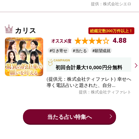
提供：株式会社シエロ
カリス
総鑑定数200万件以上！
4.88
オススメ度
#引き寄せ
#当たる
#願望成就
初回合計最大10,000円分無料
(提供元：株式会社ティファレト) 幸せへ
導く電話占いと題された、自分...
提供：株式会社ティファレト
当たる占い特集へ