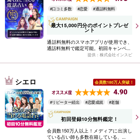
#口コミ多数
#恋愛
#通話料無料
最大15,000円分のポイントプレゼ
ント
通話料無料のスマホアプリが使用でき、
通話料無料で鑑定可能。初回キャンペ...
提供：株式会社インスピ
シエロ
会員数180万人突破！
4.90
オススメ度
#リピーター続出
#恋愛成就
#老舗
初回登録10分無料鑑定！
会員数150万人以上！メディアに出演し
ている占い師も多数在籍している、...