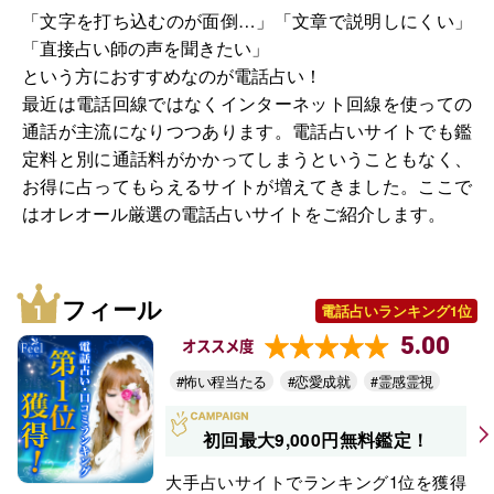
「文字を打ち込むのが面倒…」「文章で説明しにくい」
「直接占い師の声を聞きたい」
という方におすすめなのが電話占い！
最近は電話回線ではなくインターネット回線を使っての
通話が主流になりつつあります。電話占いサイトでも鑑
定料と別に通話料がかかってしまうということもなく、
お得に占ってもらえるサイトが増えてきました。ここで
はオレオール厳選の電話占いサイトをご紹介します。
フィール
電話占いランキング1位
5.00
オススメ度
#怖い程当たる
#恋愛成就
#霊感霊視
初回最大9,000円無料鑑定！
大手占いサイトでランキング1位を獲得