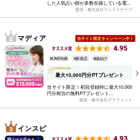
した人気占い師が多数在籍している電...
提供：株式会社ランドスケープ
マディア
当サイト限定キャンペーン中！
4.95
オススメ度
#LINE特典
#新規店
#縁結び
最大10,000円分PTプレゼント
当サイト限定！初回登録時に最大10,000
円分相当の無料PTプレゼント...
提供：株式会社グラフィット
インスピ
4.93
オススメ度