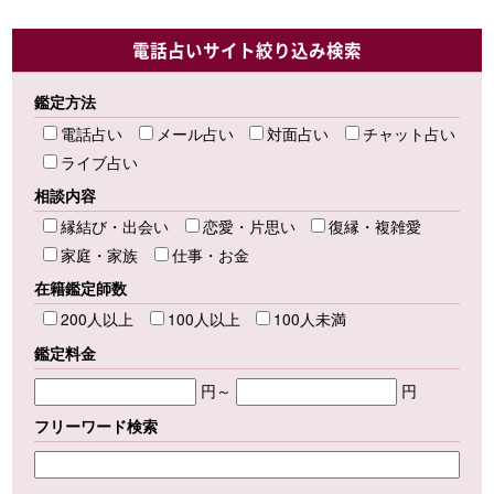
電話占いサイト絞り込み検索
鑑定方法
電話占い
メール占い
対面占い
チャット占い
ライブ占い
相談内容
縁結び・出会い
恋愛・片思い
復縁・複雑愛
家庭・家族
仕事・お金
在籍鑑定師数
200人以上
100人以上
100人未満
鑑定料金
円～
円
フリーワード検索