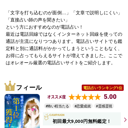
「文字を打ち込むのが面倒…」「文章で説明しにくい」
「直接占い師の声を聞きたい」
という方におすすめなのが電話占い！
最近は電話回線ではなくインターネット回線を使っての
通話が主流になりつつあります。電話占いサイトでも鑑
定料と別に通話料がかかってしまうということもなく、
お得に占ってもらえるサイトが増えてきました。ここで
はオレオール厳選の電話占いサイトをご紹介します。
フィール
電話占いランキング1位
5.00
オススメ度
#怖い程当たる
#恋愛成就
#霊感霊視
初回最大9,000円無料鑑定！