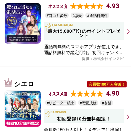
4.93
オススメ度
#口コミ多数
#恋愛
#通話料無料
最大15,000円分のポイントプレゼ
ント
通話料無料のスマホアプリが使用でき、
通話料無料で鑑定可能。初回キャンペ...
提供：株式会社インスピ
シエロ
会員数180万人突破！
4.90
オススメ度
#リピーター続出
#恋愛成就
#老舗
初回登録10分無料鑑定！
会員数150万人以上！メディアに出演し