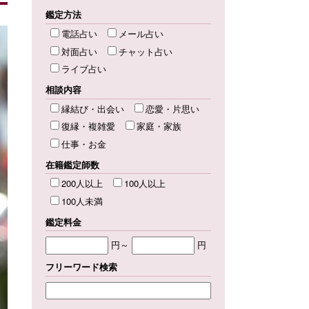
鑑定方法
電話占い
メール占い
対面占い
チャット占い
ライブ占い
相談内容
縁結び・出会い
恋愛・片思い
復縁・複雑愛
家庭・家族
仕事・お金
在籍鑑定師数
200人以上
100人以上
100人未満
鑑定料金
円～
円
フリーワード検索