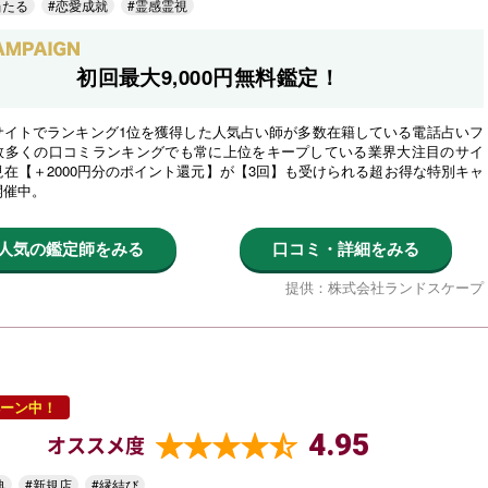
当たる
#恋愛成就
#霊感霊視
初回最大9,000円無料鑑定！
サイトでランキング1位を獲得した人気占い師が多数在籍している電話占いフ
数多くの口コミランキングでも常に上位をキープしている業界大注目のサイ
在【＋2000円分のポイント還元】が【3回】も受けられる超お得な特別キャ
開催中。
人気の鑑定師をみる
口コミ・詳細をみる
提供：株式会社ランドスケープ
ーン中！
4.95
オススメ度
典
#新規店
#縁結び