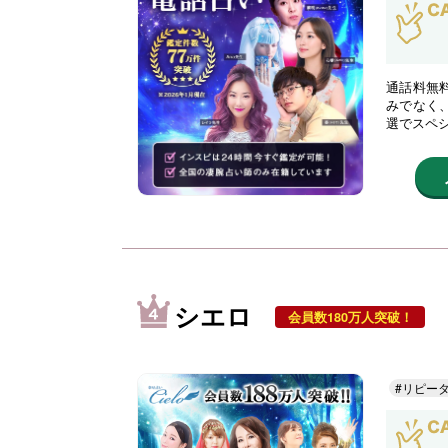
通話料無
みでなく
選でスペ
シエロ
会員数180万人突破！
#リピー