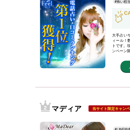
#怖い程
大手占い
ィール！
トです。現
ンペーン
マディア
当サイト限定キャンペ
#LINE特