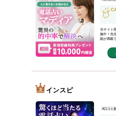
当サイト限
施中！先
能が満載
インスピ
#口コミ