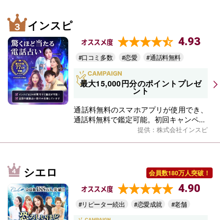
インスピ
4.93
オススメ度
#口コミ多数
#恋愛
#通話料無料
最大15,000円分のポイントプレゼ
ント
通話料無料のスマホアプリが使用でき、
通話料無料で鑑定可能。初回キャンペ...
提供：株式会社インスピ
シエロ
会員数180万人突破！
4.90
オススメ度
#リピーター続出
#恋愛成就
#老舗