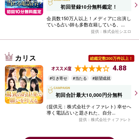
初回登録10分無料鑑定！
会員数150万人以上！メディアに出演し
ている占い師も多数在籍している、...
提供：株式会社シエロ
カリス
総鑑定数200万件以上！
4.88
オススメ度
#引き寄せ
#当たる
#願望成就
初回合計最大10,000円分無料
(提供元：株式会社ティファレト) 幸せへ
導く電話占いと題された、自分...
提供：株式会社ティファレト