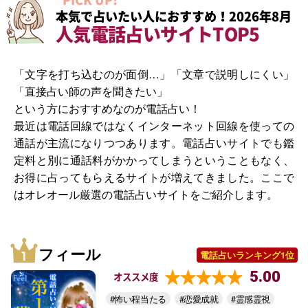
本気で占いたい人におすすめ！2026年8月
人気電話占いサイトTOP5
「文字を打ち込むのが面倒…」「文章で説明しにくい」
「直接占い師の声を聞きたい」
という方におすすめなのが電話占い！
最近は電話回線ではなくインターネット回線を使っての
通話が主流になりつつあります。電話占いサイトでも鑑
定料と別に通話料がかかってしまうということもなく、
お得に占ってもらえるサイトが増えてきました。ここで
はオレオール厳選の電話占いサイトをご紹介します。
フィール
電話占いランキング1位
5.00
オススメ度
#怖い程当たる
#恋愛成就
#霊感霊視