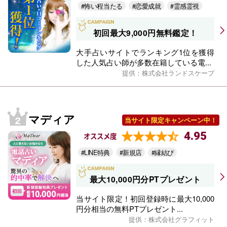
#怖い程当たる
#恋愛成就
#霊感霊視
初回最大9,000円無料鑑定！
大手占いサイトでランキング1位を獲得
した人気占い師が多数在籍している電...
提供：株式会社ランドスケープ
マディア
当サイト限定キャンペーン中！
4.95
オススメ度
#LINE特典
#新規店
#縁結び
最大10,000円分PTプレゼント
当サイト限定！初回登録時に最大10,000
円分相当の無料PTプレゼント...
提供：株式会社グラフィット