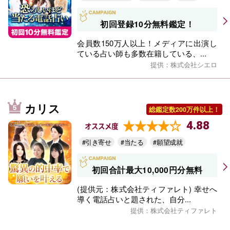
初回登録10分無料鑑定！
会員数150万人以上！メディアに出演し
ている占い師も多数在籍している、...
提供：株式会社シエロ
カリス
総鑑定数200万件以上！
4.88
オススメ度
#引き寄せ
#当たる
#願望成就
初回合計最大10,000円分無料
(提供元：株式会社ティファレト) 幸せへ
導く電話占いと題された、自分...
提供：株式会社ティファレト