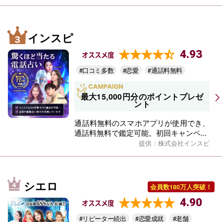
インスピ
4.93
オススメ度
#口コミ多数
#恋愛
#通話料無料
最大15,000円分のポイントプレゼ
ント
通話料無料のスマホアプリが使用でき、
通話料無料で鑑定可能。初回キャンペ...
提供：株式会社インスピ
シエロ
会員数180万人突破！
4.90
オススメ度
#リピーター続出
#恋愛成就
#老舗