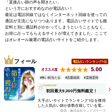
「直接占い師の声を聞きたい」
という方におすすめなのが電話占い！
最近は電話回線ではなくインターネット回線を使っての
通話が主流になりつつあります。電話占いサイトでも鑑
定料と別に通話料がかかってしまうということもなく、
お得に占ってもらえるサイトが増えてきました。ここで
はオレオール厳選の電話占いサイトをご紹介します。
フィール
電話占いランキング1位
5.00
オススメ度
#怖い程当たる
#恋愛成就
#霊感霊視
初回最大9,000円無料鑑定！
大手占いサイトでランキング1位を獲得
した人気占い師が多数在籍している電...
提供：株式会社ランドスケープ