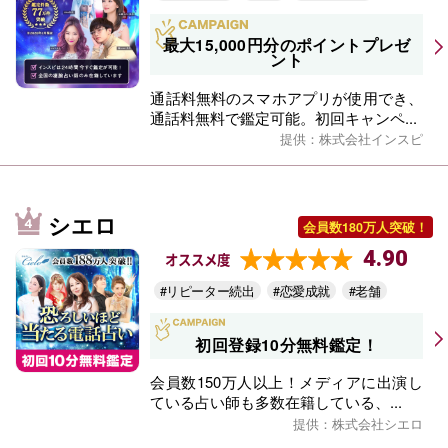
最大15,000円分のポイントプレゼ
ント
通話料無料のスマホアプリが使用でき、
通話料無料で鑑定可能。初回キャンペ...
提供：株式会社インスピ
シエロ
会員数180万人突破！
4.90
オススメ度
#リピーター続出
#恋愛成就
#老舗
初回登録10分無料鑑定！
会員数150万人以上！メディアに出演し
ている占い師も多数在籍している、...
提供：株式会社シエロ