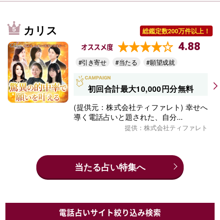
カリス
総鑑定数200万件以上！
4.88
オススメ度
#引き寄せ
#当たる
#願望成就
初回合計最大10,000円分無料
(提供元：株式会社ティファレト) 幸せへ
導く電話占いと題された、自分...
提供：株式会社ティファレト
当たる占い特集へ
電話占いサイト絞り込み検索