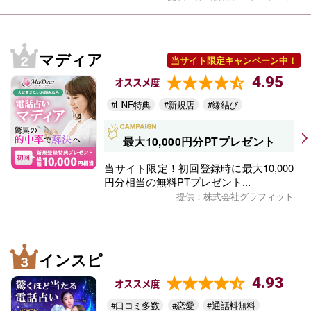
マディア
当サイト限定キャンペーン中！
4.95
オススメ度
#LINE特典
#新規店
#縁結び
最大10,000円分PTプレゼント
当サイト限定！初回登録時に最大10,000
円分相当の無料PTプレゼント...
提供：株式会社グラフィット
インスピ
4.93
オススメ度
#口コミ多数
#恋愛
#通話料無料