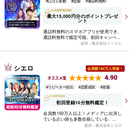
#口コミ多数
#恋愛
#通話料無料
最大15,000円分のポイントプレゼ
ント
通話料無料のスマホアプリが使用でき、
通話料無料で鑑定可能。初回キャンペ...
提供：株式会社インスピ
シエロ
会員数180万人突破！
4.90
オススメ度
#リピーター続出
#恋愛成就
#老舗
初回登録10分無料鑑定！
会員数150万人以上！メディアに出演し
ている占い師も多数在籍している、...
提供：株式会社シエロ