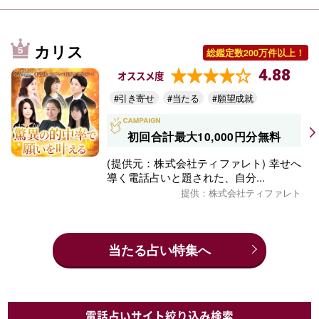
カリス
総鑑定数200万件以上！
4.88
オススメ度
#引き寄せ
#当たる
#願望成就
初回合計最大10,000円分無料
(提供元：株式会社ティファレト) 幸せへ
導く電話占いと題された、自分...
提供：株式会社ティファレト
当たる占い特集へ
電話占いサイト絞り込み検索