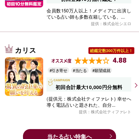
会員数150万人以上！メディアに出演し
ている占い師も多数在籍している、...
提供：株式会社シエロ
カリス
総鑑定数200万件以上！
4.88
オススメ度
#引き寄せ
#当たる
#願望成就
初回合計最大10,000円分無料
(提供元：株式会社ティファレト) 幸せへ
導く電話占いと題された、自分...
提供：株式会社ティファレト
当たる占い特集へ