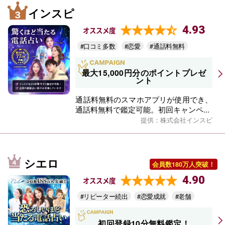
インスピ
4.93
オススメ度
#口コミ多数
#恋愛
#通話料無料
最大15,000円分のポイントプレゼ
ント
通話料無料のスマホアプリが使用でき、
通話料無料で鑑定可能。初回キャンペ...
提供：株式会社インスピ
シエロ
会員数180万人突破！
4.90
オススメ度
#リピーター続出
#恋愛成就
#老舗
初回登録10分無料鑑定！