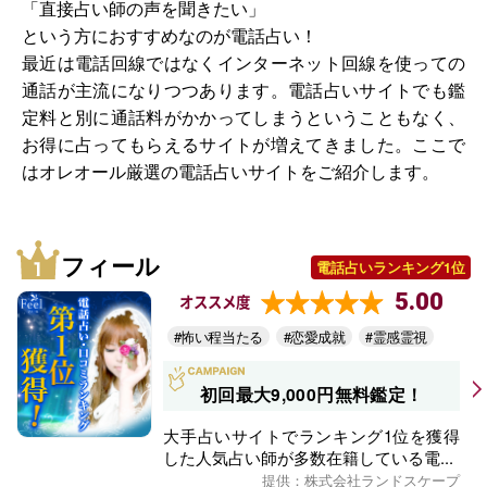
「直接占い師の声を聞きたい」
という方におすすめなのが電話占い！
最近は電話回線ではなくインターネット回線を使っての
通話が主流になりつつあります。電話占いサイトでも鑑
定料と別に通話料がかかってしまうということもなく、
お得に占ってもらえるサイトが増えてきました。ここで
はオレオール厳選の電話占いサイトをご紹介します。
フィール
電話占いランキング1位
5.00
オススメ度
#怖い程当たる
#恋愛成就
#霊感霊視
初回最大9,000円無料鑑定！
大手占いサイトでランキング1位を獲得
した人気占い師が多数在籍している電...
提供：株式会社ランドスケープ