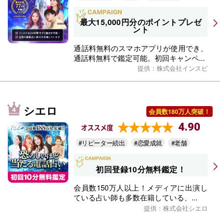
最大15,000円分のポイントプレゼ
ント
通話料無料のスマホアプリが使用でき、
通話料無料で鑑定可能。初回キャンペ...
提供：株式会社インスピ
シエロ
会員数180万人突破！
4.90
オススメ度
#リピーター続出
#恋愛成就
#老舗
初回登録10分無料鑑定！
会員数150万人以上！メディアに出演し
ている占い師も多数在籍している、...
提供：株式会社シエロ