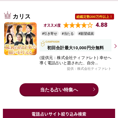
カリス
総鑑定数200万件以上！
4.88
オススメ度
#引き寄せ
#当たる
#願望成就
初回合計最大10,000円分無料
(提供元：株式会社ティファレト) 幸せへ
導く電話占いと題された、自分...
提供：株式会社ティファレト
当たる占い特集へ
電話占いサイト絞り込み検索