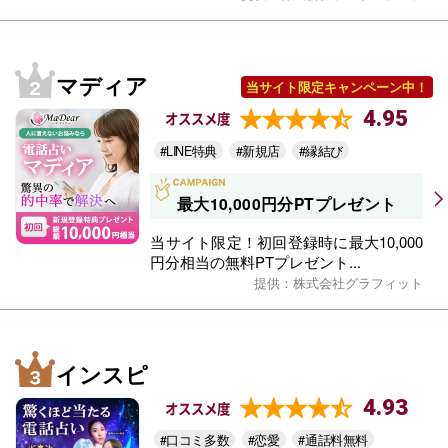
マディア
当サイト限定キャンペーン中！
4.95
オススメ度
#LINE特典
#新規店
#縁結び
最大10,000円分PTプレゼント
当サイト限定！初回登録時に最大10,000
円分相当の無料PTプレゼント...
提供：株式会社グラフィット
インスピ
4.93
オススメ度
#口コミ多数
#恋愛
#通話料無料