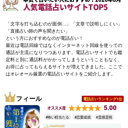
人気電話占いサイトTOP5
「文字を打ち込むのが面倒…」「文章で説明しにくい」
「直接占い師の声を聞きたい」
という方におすすめなのが電話占い！
最近は電話回線ではなくインターネット回線を使っての
通話が主流になりつつあります。電話占いサイトでも鑑
定料と別に通話料がかかってしまうということもなく、
お得に占ってもらえるサイトが増えてきました。ここで
はオレオール厳選の電話占いサイトをご紹介します。
フィール
電話占いランキング1位
5.00
オススメ度
#怖い程当たる
#恋愛成就
#霊感霊視