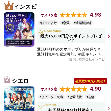
インスピ
4.93
オススメ度
#口コミ多数
#恋愛
#通話料無料
最大15,000円分のポイントプレゼ
ント
通話料無料のスマホアプリが使用でき、
通話料無料で鑑定可能。初回キャンペ...
提供：株式会社インスピ
シエロ
会員数180万人突破！
4.90
オススメ度
#リピーター続出
#恋愛成就
#老舗
初回登録10分無料鑑定！