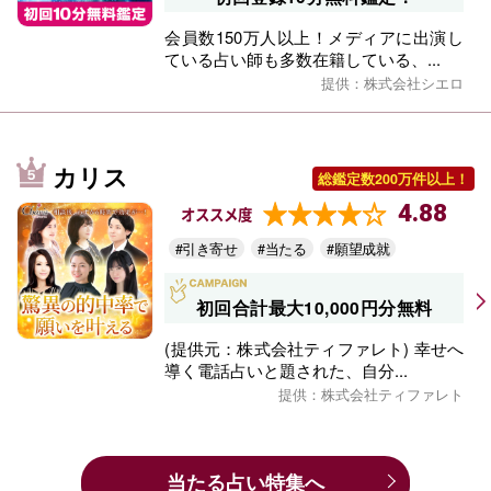
会員数150万人以上！メディアに出演し
ている占い師も多数在籍している、...
提供：株式会社シエロ
カリス
総鑑定数200万件以上！
4.88
オススメ度
#引き寄せ
#当たる
#願望成就
初回合計最大10,000円分無料
(提供元：株式会社ティファレト) 幸せへ
導く電話占いと題された、自分...
提供：株式会社ティファレト
当たる占い特集へ