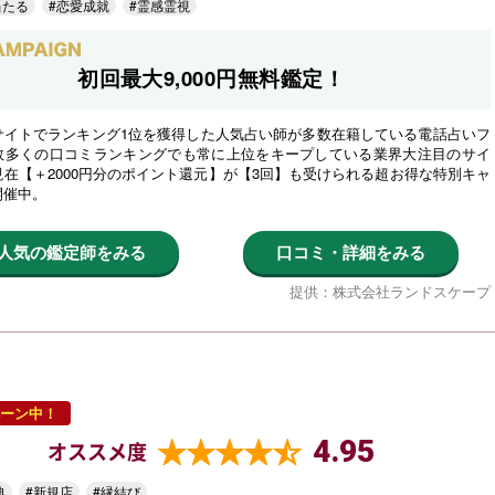
当たる
#恋愛成就
#霊感霊視
初回最大9,000円無料鑑定！
サイトでランキング1位を獲得した人気占い師が多数在籍している電話占いフ
数多くの口コミランキングでも常に上位をキープしている業界大注目のサイ
在【＋2000円分のポイント還元】が【3回】も受けられる超お得な特別キャ
開催中。
人気の鑑定師をみる
口コミ・詳細をみる
提供：株式会社ランドスケープ
ーン中！
4.95
オススメ度
典
#新規店
#縁結び