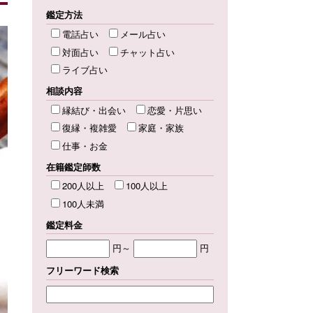
鑑定方法
電話占い
メール占い
対面占い
チャット占い
ライブ占い
相談内容
縁結び・出会い
恋愛・片思い
復縁・複雑愛
家庭・家族
仕事・お金
在籍鑑定師数
200人以上
100人以上
100人未満
鑑定料金
円～
円
フリーワード検索