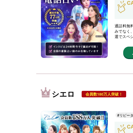
通話料無
みでなく
選でスペ
シエロ
会員数180万人突破！
#リピー