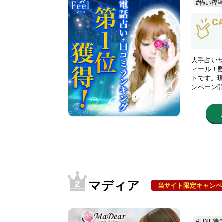
#怖い程
大手占い
ィール！
トです。現
ンペーン
マディア
当サイト限定キャンペ
#LINE特