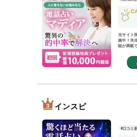
当サイト限
施中！先
能が満載
インスピ
#口コミ