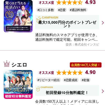
4.93
オススメ度
#口コミ多数
#恋愛
#通話料無料
最大15,000円分のポイントプレゼ
ント
通話料無料のスマホアプリが使用でき、
通話料無料で鑑定可能。初回キャンペ...
提供：株式会社インスピ
シエロ
会員数180万人突破！
4.90
オススメ度
#リピーター続出
#恋愛成就
#老舗
初回登録10分無料鑑定！
会員数150万人以上！メディアに出演し