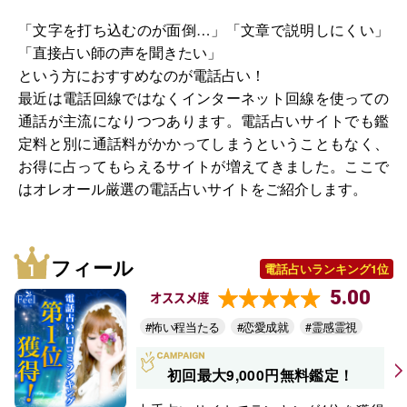
「文字を打ち込むのが面倒…」「文章で説明しにくい」
「直接占い師の声を聞きたい」
という方におすすめなのが電話占い！
最近は電話回線ではなくインターネット回線を使っての
通話が主流になりつつあります。電話占いサイトでも鑑
定料と別に通話料がかかってしまうということもなく、
お得に占ってもらえるサイトが増えてきました。ここで
はオレオール厳選の電話占いサイトをご紹介します。
フィール
電話占いランキング1位
5.00
オススメ度
#怖い程当たる
#恋愛成就
#霊感霊視
初回最大9,000円無料鑑定！