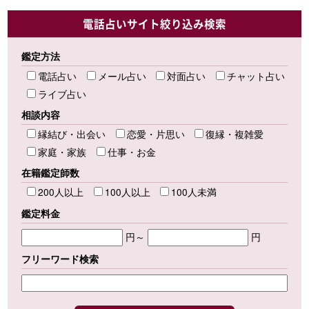
電話占いサイト絞り込み検索
鑑定方法
電話占い
メール占い
対面占い
チャット占い
ライブ占い
相談内容
縁結び・出会い
恋愛・片思い
復縁・複雑愛
家庭・家族
仕事・お金
在籍鑑定師数
200人以上
100人以上
100人未満
鑑定料金
円～
円
フリーワード検索