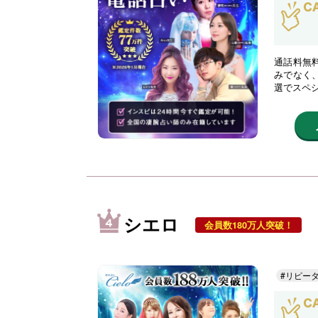
通話料無
みでなく
選でスペ
シエロ
会員数180万人突破！
#リピー