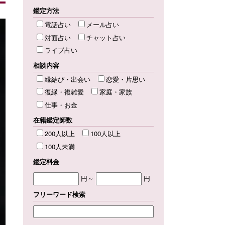
鑑定方法
電話占い
メール占い
対面占い
チャット占い
ライブ占い
相談内容
縁結び・出会い
恋愛・片思い
復縁・複雑愛
家庭・家族
仕事・お金
在籍鑑定師数
200人以上
100人以上
100人未満
鑑定料金
円～
円
フリーワード検索