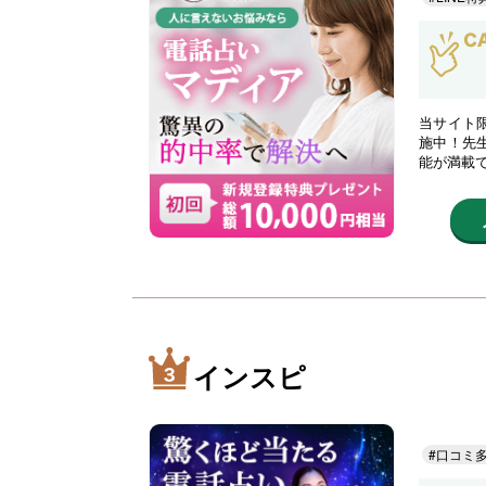
当サイト限
施中！先
能が満載
インスピ
#口コミ