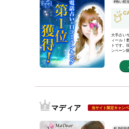
#怖い程
大手占い
ィール！
トです。現
ンペーン
マディア
当サイト限定キャンペ
#LINE特