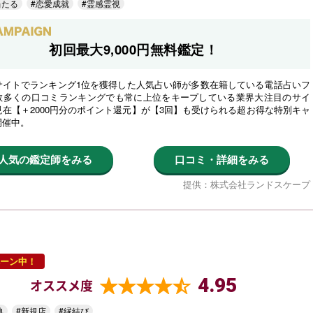
当たる
#恋愛成就
#霊感霊視
初回最大9,000円無料鑑定！
サイトでランキング1位を獲得した人気占い師が多数在籍している電話占いフ
数多くの口コミランキングでも常に上位をキープしている業界大注目のサイ
在【＋2000円分のポイント還元】が【3回】も受けられる超お得な特別キャ
開催中。
人気の鑑定師をみる
口コミ・詳細をみる
提供：株式会社ランドスケープ
ーン中！
4.95
オススメ度
典
#新規店
#縁結び