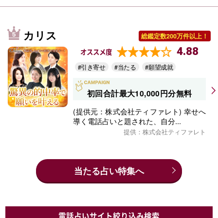
カリス
総鑑定数200万件以上！
4.88
オススメ度
#引き寄せ
#当たる
#願望成就
初回合計最大10,000円分無料
(提供元：株式会社ティファレト) 幸せへ
導く電話占いと題された、自分...
提供：株式会社ティファレト
当たる占い特集へ
電話占いサイト絞り込み検索