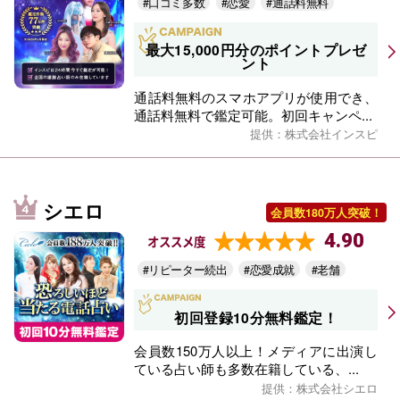
#口コミ多数
#恋愛
#通話料無料
最大15,000円分のポイントプレゼ
ント
通話料無料のスマホアプリが使用でき、
通話料無料で鑑定可能。初回キャンペ...
提供：株式会社インスピ
シエロ
会員数180万人突破！
4.90
オススメ度
#リピーター続出
#恋愛成就
#老舗
初回登録10分無料鑑定！
会員数150万人以上！メディアに出演し
ている占い師も多数在籍している、...
提供：株式会社シエロ