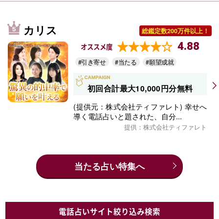
カリス
総鑑定数200万件以上！
4.88
オススメ度
#引き寄せ
#当たる
#願望成就
初回合計最大10,000円分無料
(提供元：株式会社ティファレト) 幸せへ
導く電話占いと題された、自分...
提供：株式会社ティファレト
当たる占い特集へ
電話占いサイト絞り込み検索