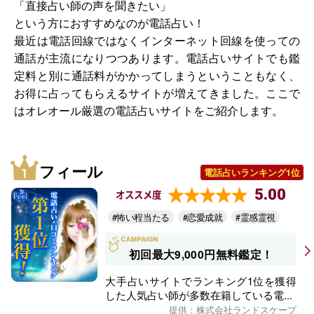
「直接占い師の声を聞きたい」
という方におすすめなのが電話占い！
最近は電話回線ではなくインターネット回線を使っての
通話が主流になりつつあります。電話占いサイトでも鑑
定料と別に通話料がかかってしまうということもなく、
お得に占ってもらえるサイトが増えてきました。ここで
はオレオール厳選の電話占いサイトをご紹介します。
フィール
電話占いランキング1位
5.00
オススメ度
#怖い程当たる
#恋愛成就
#霊感霊視
初回最大9,000円無料鑑定！
大手占いサイトでランキング1位を獲得
した人気占い師が多数在籍している電...
提供：株式会社ランドスケープ