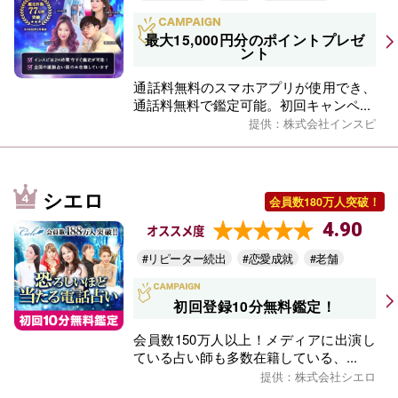
最大15,000円分のポイントプレゼ
ント
通話料無料のスマホアプリが使用でき、
通話料無料で鑑定可能。初回キャンペ...
提供：株式会社インスピ
シエロ
会員数180万人突破！
4.90
オススメ度
#リピーター続出
#恋愛成就
#老舗
初回登録10分無料鑑定！
会員数150万人以上！メディアに出演し
ている占い師も多数在籍している、...
提供：株式会社シエロ