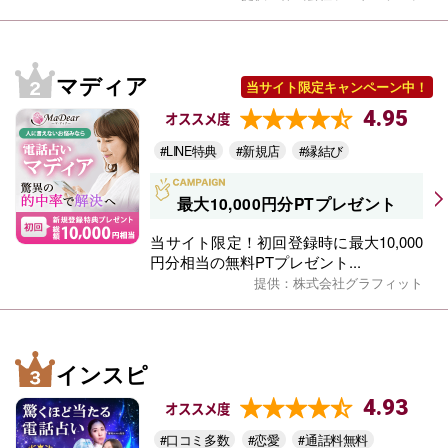
マディア
当サイト限定キャンペーン中！
4.95
オススメ度
#LINE特典
#新規店
#縁結び
最大10,000円分PTプレゼント
当サイト限定！初回登録時に最大10,000
円分相当の無料PTプレゼント...
提供：株式会社グラフィット
インスピ
4.93
オススメ度
#口コミ多数
#恋愛
#通話料無料