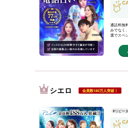
通話料無
みでなく
選でスペ
シエロ
会員数180万人突破！
#リピー