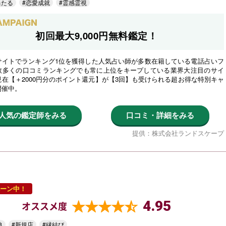
当たる
#恋愛成就
#霊感霊視
初回最大9,000円無料鑑定！
サイトでランキング1位を獲得した人気占い師が多数在籍している電話占いフ
数多くの口コミランキングでも常に上位をキープしている業界大注目のサイ
在【＋2000円分のポイント還元】が【3回】も受けられる超お得な特別キャ
開催中。
人気の鑑定師をみる
口コミ・詳細をみる
提供：株式会社ランドスケープ
ーン中！
4.95
オススメ度
典
#新規店
#縁結び