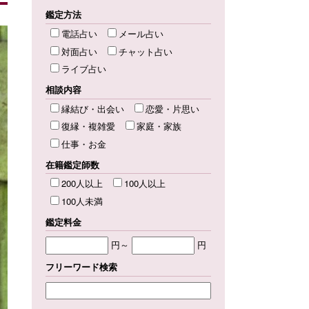
鑑定方法
電話占い
メール占い
対面占い
チャット占い
ライブ占い
相談内容
縁結び・出会い
恋愛・片思い
復縁・複雑愛
家庭・家族
仕事・お金
在籍鑑定師数
200人以上
100人以上
100人未満
鑑定料金
円～
円
フリーワード検索