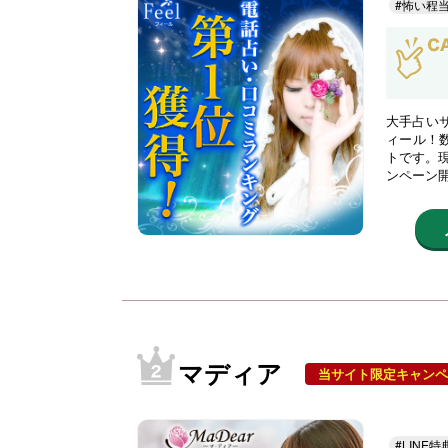
#怖い程
大手占い
ィール！
トです。現
ンペーン
マディア
当サイト限定キャンペ
#LINE特