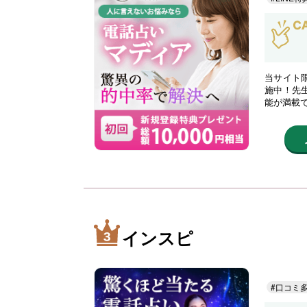
当サイト限
施中！先
能が満載
インスピ
#口コミ