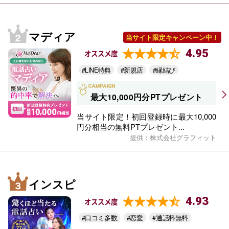
マディア
当サイト限定キャンペーン中！
4.95
オススメ度
#LINE特典
#新規店
#縁結び
最大10,000円分PTプレゼント
当サイト限定！初回登録時に最大10,000
円分相当の無料PTプレゼント...
提供：株式会社グラフィット
インスピ
4.93
オススメ度
#口コミ多数
#恋愛
#通話料無料