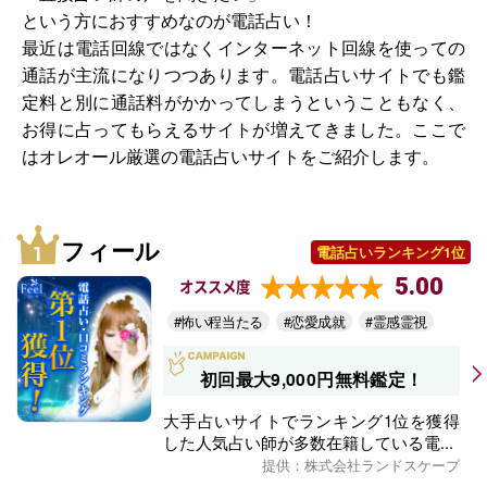
という方におすすめなのが電話占い！
最近は電話回線ではなくインターネット回線を使っての
通話が主流になりつつあります。電話占いサイトでも鑑
定料と別に通話料がかかってしまうということもなく、
お得に占ってもらえるサイトが増えてきました。ここで
はオレオール厳選の電話占いサイトをご紹介します。
フィール
電話占いランキング1位
5.00
オススメ度
#怖い程当たる
#恋愛成就
#霊感霊視
初回最大9,000円無料鑑定！
大手占いサイトでランキング1位を獲得
した人気占い師が多数在籍している電...
提供：株式会社ランドスケープ