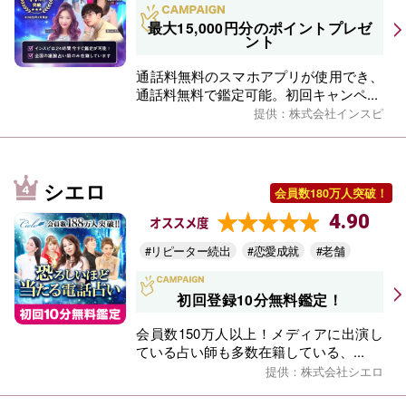
最大15,000円分のポイントプレゼ
ント
通話料無料のスマホアプリが使用でき、
通話料無料で鑑定可能。初回キャンペ...
提供：株式会社インスピ
シエロ
会員数180万人突破！
4.90
オススメ度
#リピーター続出
#恋愛成就
#老舗
初回登録10分無料鑑定！
会員数150万人以上！メディアに出演し
ている占い師も多数在籍している、...
提供：株式会社シエロ