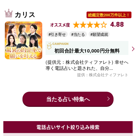
カリス
総鑑定数200万件以上！
4.88
オススメ度
#引き寄せ
#当たる
#願望成就
初回合計最大10,000円分無料
(提供元：株式会社ティファレト) 幸せへ
導く電話占いと題された、自分...
提供：株式会社ティファレト
当たる占い特集へ
電話占いサイト絞り込み検索