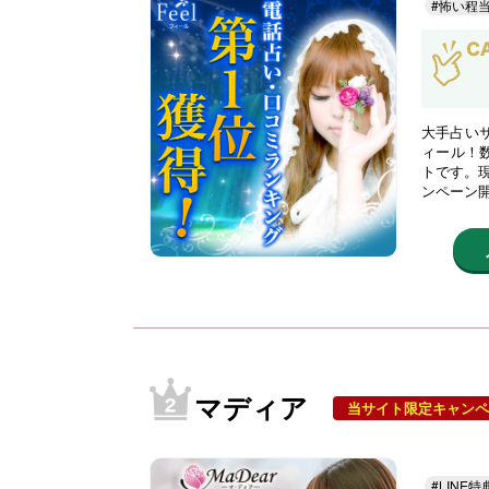
#怖い程
大手占い
ィール！
トです。現
ンペーン
マディア
当サイト限定キャンペ
#LINE特