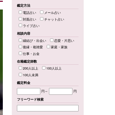
鑑定方法
電話占い
メール占い
対面占い
チャット占い
ライブ占い
相談内容
縁結び・出会い
恋愛・片思い
復縁・複雑愛
家庭・家族
仕事・お金
在籍鑑定師数
200人以上
100人以上
100人未満
鑑定料金
円～
円
フリーワード検索