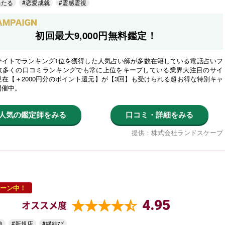
当たる
#恋愛成就
#霊感霊視
初回最大9,000円無料鑑定！
サイトでランキング1位を獲得した人気占い師が多数在籍している電話占いフ
数多くの口コミランキングでも常に上位をキープしている業界大注目のサイ
在【＋2000円分のポイント還元】が【3回】も受けられる超お得な特別キャ
開催中。
人気の鑑定師をみる
口コミ・詳細をみる
提供：株式会社ランドスケープ
ーン中！
4.95
オススメ度
典
#新規店
#縁結び