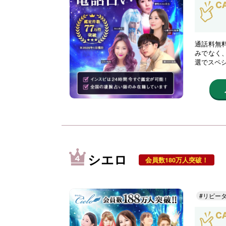
通話料無
みでなく
選でスペ
シエロ
会員数180万人突破！
#リピー