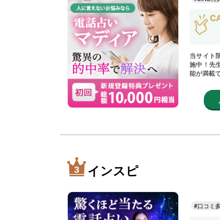
当サイト限
施中！先
能が満載
インスピ
#口コミ