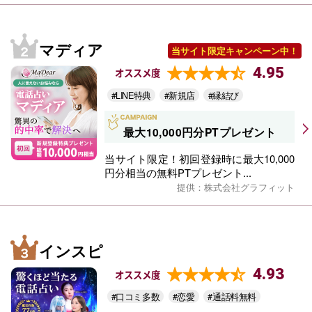
マディア
当サイト限定キャンペーン中！
4.95
オススメ度
#LINE特典
#新規店
#縁結び
最大10,000円分PTプレゼント
当サイト限定！初回登録時に最大10,000
円分相当の無料PTプレゼント...
提供：株式会社グラフィット
インスピ
4.93
オススメ度
#口コミ多数
#恋愛
#通話料無料