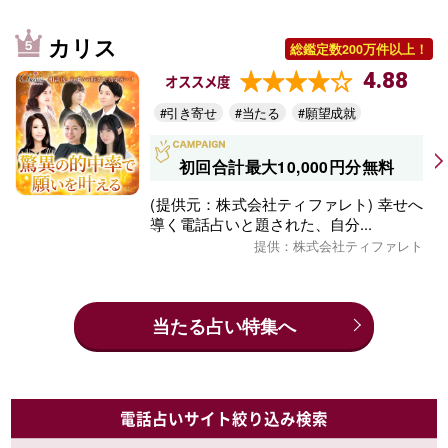
カリス
総鑑定数200万件以上！
4.88
オススメ度
#引き寄せ
#当たる
#願望成就
初回合計最大10,000円分無料
(提供元：株式会社ティファレト) 幸せへ
導く電話占いと題された、自分...
提供：株式会社ティファレト
当たる占い特集へ
電話占いサイト絞り込み検索