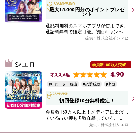
最大15,000円分のポイントプレゼ
ント
通話料無料のスマホアプリが使用でき、
通話料無料で鑑定可能。初回キャンペ...
提供：株式会社インスピ
シエロ
会員数180万人突破！
4.90
オススメ度
#リピーター続出
#恋愛成就
#老舗
初回登録10分無料鑑定！
会員数150万人以上！メディアに出演し
ている占い師も多数在籍している、...
提供：株式会社シエロ