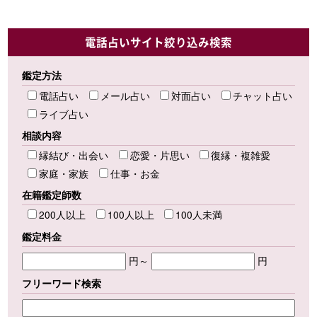
電話占いサイト絞り込み検索
鑑定方法
電話占い
メール占い
対面占い
チャット占い
ライブ占い
相談内容
縁結び・出会い
恋愛・片思い
復縁・複雑愛
家庭・家族
仕事・お金
在籍鑑定師数
200人以上
100人以上
100人未満
鑑定料金
円～
円
フリーワード検索