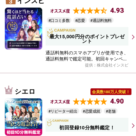
インスピ
4.93
オススメ度
#口コミ多数
#恋愛
#通話料無料
最大15,000円分のポイントプレゼ
ント
通話料無料のスマホアプリが使用でき、
通話料無料で鑑定可能。初回キャンペ...
提供：株式会社インスピ
シエロ
会員数180万人突破！
4.90
オススメ度
#リピーター続出
#恋愛成就
#老舗
初回登録10分無料鑑定！