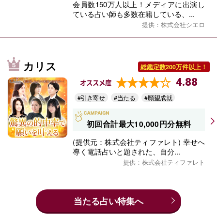
会員数150万人以上！メディアに出演し
ている占い師も多数在籍している、...
提供：株式会社シエロ
カリス
総鑑定数200万件以上！
4.88
オススメ度
#引き寄せ
#当たる
#願望成就
初回合計最大10,000円分無料
(提供元：株式会社ティファレト) 幸せへ
導く電話占いと題された、自分...
提供：株式会社ティファレト
当たる占い特集へ