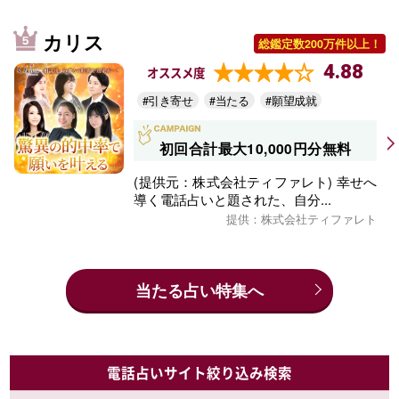
カリス
総鑑定数200万件以上！
4.88
オススメ度
#引き寄せ
#当たる
#願望成就
初回合計最大10,000円分無料
(提供元：株式会社ティファレト) 幸せへ
導く電話占いと題された、自分...
提供：株式会社ティファレト
当たる占い特集へ
電話占いサイト絞り込み検索