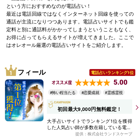
という方におすすめなのが電話占い！
最近は電話回線ではなくインターネット回線を使っての
通話が主流になりつつあります。電話占いサイトでも鑑
定料と別に通話料がかかってしまうということもなく、
お得に占ってもらえるサイトが増えてきました。ここで
はオレオール厳選の電話占いサイトをご紹介します。
フィール
電話占いランキング1位
5.00
オススメ度
#怖い程当たる
#恋愛成就
#霊感霊視
初回最大9,000円無料鑑定！
大手占いサイトでランキング1位を獲得
した人気占い師が多数在籍している電...
提供：株式会社ランドスケープ