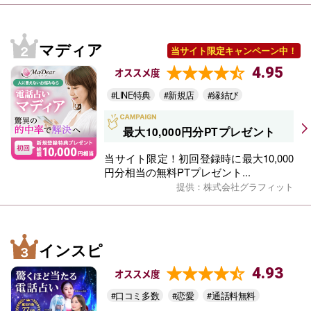
マディア
当サイト限定キャンペーン中！
4.95
オススメ度
#LINE特典
#新規店
#縁結び
最大10,000円分PTプレゼント
当サイト限定！初回登録時に最大10,000
円分相当の無料PTプレゼント...
提供：株式会社グラフィット
インスピ
4.93
オススメ度
#口コミ多数
#恋愛
#通話料無料