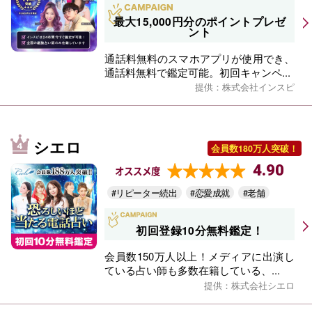
最大15,000円分のポイントプレゼ
ント
通話料無料のスマホアプリが使用でき、
通話料無料で鑑定可能。初回キャンペ...
提供：株式会社インスピ
シエロ
会員数180万人突破！
4.90
オススメ度
#リピーター続出
#恋愛成就
#老舗
初回登録10分無料鑑定！
会員数150万人以上！メディアに出演し
ている占い師も多数在籍している、...
提供：株式会社シエロ