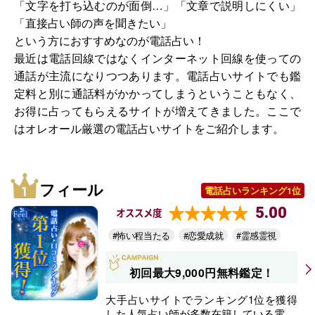
「文字を打ち込むのが面倒…」「文章で説明しにくい」
「直接占い師の声を聞きたい」
という方におすすめなのが電話占い！
最近は電話回線ではなくインターネット回線を使っての
通話が主流になりつつあります。電話占いサイトでも鑑
定料と別に通話料がかかってしまうということもなく、
お得に占ってもらえるサイトが増えてきました。ここで
はオレオール厳選の電話占いサイトをご紹介します。
フィール
電話占いランキング1位
5.00
オススメ度
#怖い程当たる
#恋愛成就
#霊感霊視
初回最大9,000円無料鑑定！
大手占いサイトでランキング1位を獲得
した人気占い師が多数在籍している電...