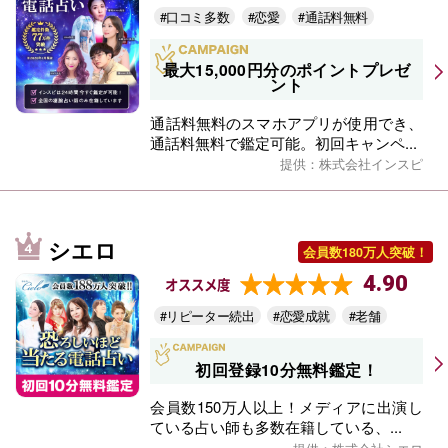
#口コミ多数
#恋愛
#通話料無料
最大15,000円分のポイントプレゼ
ント
通話料無料のスマホアプリが使用でき、
通話料無料で鑑定可能。初回キャンペ...
提供：株式会社インスピ
シエロ
会員数180万人突破！
4.90
オススメ度
#リピーター続出
#恋愛成就
#老舗
初回登録10分無料鑑定！
会員数150万人以上！メディアに出演し
ている占い師も多数在籍している、...