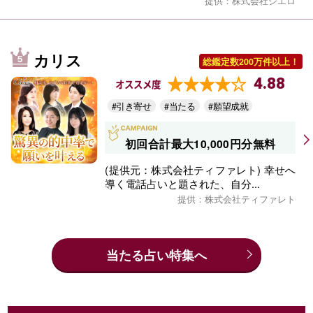
提供：株式会社シエロ
カリス
総鑑定数200万件以上！
4.88
オススメ度
#引き寄せ
#当たる
#願望成就
初回合計最大10,000円分無料
(提供元：株式会社ティファレト) 幸せへ
導く電話占いと題された、自分...
提供：株式会社ティファレト
当たる占い特集へ